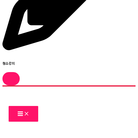
청소강의
콘
텐
츠
로
건
너