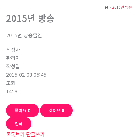
뛰
홈
2015년 방송
기
2015년 방송
2015년 방송출연
작성자
관리자
작성일
2015-02-08 05:45
조회
1458
좋아요
0
싫어요
0
인쇄
목록보기
답글쓰기