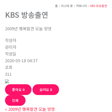
뛰
홈
미스터 류
커뮤니티
KBS 방송출연
기
KBS 방송출연
2009년 행복발견 오늘 방영
작성자
관리자
작성일
2020-05-18 04:37
조회
311
좋아요
0
싫어요
0
인쇄
«
2009년 행복발견 오늘 방영